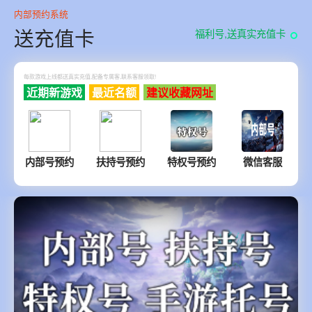
内部预约系统
送充值卡
福利号,送真实充值卡
每款游戏上线都送真实充值,配备专属客,联系客服领取!
近期新游戏
最近名额
建议收藏网址
内部号预约
扶持号预约
特权号预约
微信客服