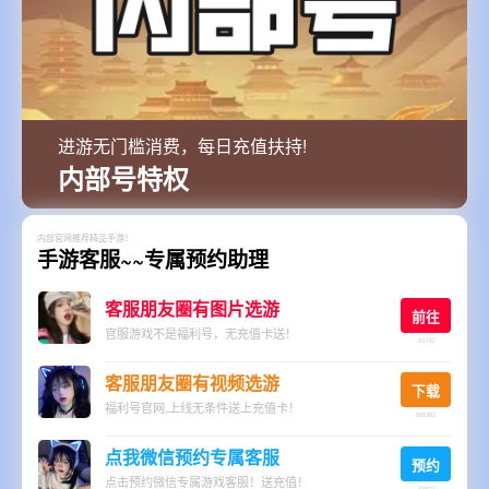
进游无门槛消费，每日充值扶持!
内部号特权
内部官网推荐精品手游！
手游客服~~专属预约助理
客服朋友圈有图片选游
前往
官服游戏不是福利号，无充值卡送！
83742
客服朋友圈有视频选游
下载
福利号官网,上线无条件送上充值卡！
565362
点我微信预约专属客服
预约
点击预约微信专属游戏客服！送充值！
84873