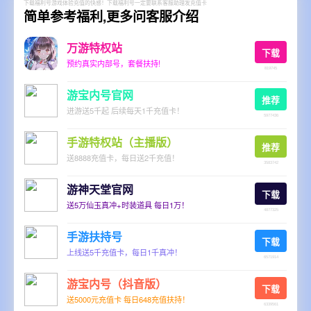
下载福利号游戏体验充值的快感！下载福利号一定要联系客服助理发充值卡
简单参考福利,更多问客服介绍
万游特权站
下载
预约真实内部号，套餐扶持!
819745
游宝内号官网
推荐
进游送5千起 后续每天1千充值卡！
5977436
手游特权站（主播版）
推荐
送8888充值卡，每日送2千充值！
3583742
游神天堂官网
下载
送5万仙玉真冲+时装道具 每日1万！
4877325
手游扶持号
下载
上线送5千充值卡，每日1千真冲！
6571914
游宝内号（抖音版）
下载
送5000元充值卡 每日648充值扶持！
6339561