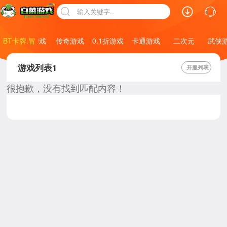
输入关键字..
BT卡牌.冒
仙侠游戏
传奇游戏
0.1折游戏
卡通游戏
二次元
武侠游
险
游戏列表1
开服列表
很抱歉，没有找到匹配内容！