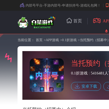
内部号平台-手游内部号-申请扶持号-游戏礼包网！
首页
AP
当前位置：
首页
>
APP游戏
>
0.1折游戏
>当托预约（招募中
当托预约（
0.1折游戏
|
5416481
安卓下载