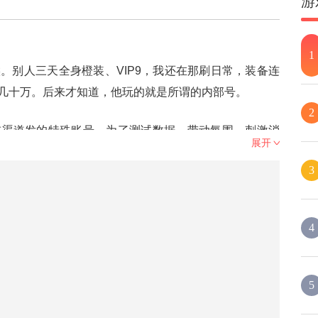
游
1
。别人三天全身橙装、VIP9，我还在那刷日常，装备连
几十万。后来才知道，他玩的就是所谓的内部号。
2
或渠道发的特殊账号。为了测试数据、带动氛围、刺激消
展开
3
4
5