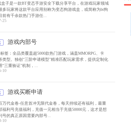
游戏盒子是一款BT变态手游安全下载分享平台，在游戏玩家领域
很多玩家将这款平台应用别称为变态狗游戏盒，或简称为bt狗
前有千余款热门手游任...
7-25
游戏内部号
戏
标签：全品类覆盖超5000款热门游戏，涵盖MMORPG、卡
等类型。独创“三阶申请模型”精准匹配玩家需求，提供定制化
“三重验证”机制，...
6-10
游戏买断申请
戏
百万代金卷-任意首冲无限代金卷，每天持续还有福利，最重
部福利号充值福利，充值一元相当于充值50000元，这才是想
利号的真正原因需要内部号...
3-10