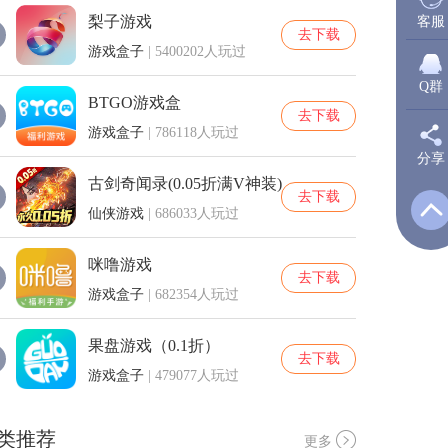
梨子游戏
客服
去下载
游戏盒子
| 5400202人玩过
Q群
BTGO游戏盒
去下载
游戏盒子
| 786118人玩过
分享
新
古剑奇闻录(0.05折满V神装)
去下载
仙侠游戏
| 686033人玩过
Q
咪噜游戏
去下载
游戏盒子
| 682354人玩过
Q
果盘游戏（0.1折）
去下载
游戏盒子
| 479077人玩过
类推荐
更多