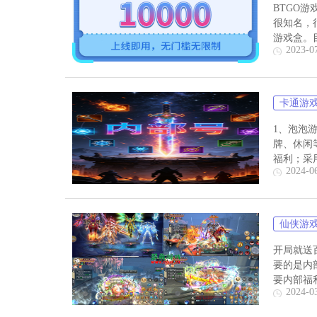
BTGO
很知名，
游戏盒。目
2023-0
卡通游
1、泡泡游
牌、休闲
福利；采用
2024-0
仙侠游
开局就送
要的是内
要内部福
2024-0