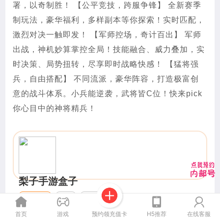
署，以奇制胜！ 【公平竞技，跨服争锋】 全新赛季
制玩法，豪华福利，多样副本等你探索！实时匹配，
激烈对决一触即发！ 【军师控场，奇计百出】 军师
出战，神机妙算掌控全局！技能融合、威力叠加，实
时决策、局势扭转，尽享即时战略快感！ 【猛将强
兵，自由搭配】 不同流派，豪华阵容，打造极富创
意的战斗体系。小兵能逆袭，武将皆C位！快来pick
你心目中的神将精兵！
梨子手游盒子
25.22MB
中文
梨子游戏
查看详情
预约领充值卡
首页
游戏
H5推荐
在线客服