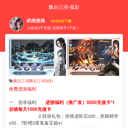
飘在江湖-孤影
武侠游戏
94458次下载
上线送5千充值,后续每天1千起！
飘在江湖
飘在江湖福利
免费进游福利
一、登录福利
进游福利（推广发）5000充值卡*1
后续每天1000充值卡
2.转游礼包：坐骑进阶石x20，坐骑精华
x20，7阶橙2星装备宝箱x1