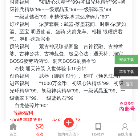
时常福利
"初级心法精华*99+初级光环精华*99+初
级神兵精华*99+一级紫晶玉*99+一级翡翠玉*99
一级蓝锆石*99+卓越侠客.盘龙达摩碎片*60"
灯牌福利
浓梦套装：武器-落墨花间、时装-浓梦如
酒、至宝-明昼使者、坐骑-火箭龙车、相框-银耀虎君
气、泡框-虎跃兴业
预约福利
荒古神灵珍品图鉴：古神祝融、古神孟
婆、古神公共、古神葱聋、极品心法：通天符、洞穴
安卓下载
BOSS疲劳药酒*3、洞穴BOSS刷新令*3
奇技.通天符箓·入世体验卡10分钟
苹果下载
创角福利
武器（御剑飞行）、称呼（预见江湖）
进帮福利
"1000万金币、初级心法精华*99、初级
返回
光环精华*99、初级神兵精华*99、一级紫晶玉*99、一
级翡翠玉*99、一级蓝锆石*99
白龙使碎片*60"
等级福利
100级等级奖励
648充值卡*2
150级等级奖励
648充值卡*3
200级等级奖励
648充值卡*4
预约领充值卡
首页
游戏
H5推荐
在线客服