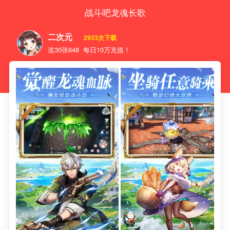
战斗吧龙魂长歌
二次元
2933次下载
送30张648 每日10万充值！