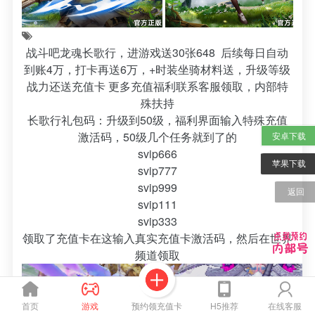
战斗吧龙魂长歌行，进游戏送30张648 后续每日自动
到账4万，打卡再送6万，+时装坐骑材料送，升级等级
战力还送充值卡 更多充值福利联系客服领取，内部特
殊扶持
长歌行礼包码：升级到50级，福利界面输入特殊充值
激活码，50级几个任务就到了的
安卓下载
svip666
苹果下载
svip777
svip999
返回
svip111
svip333
领取了充值卡在这输入真实充值卡激活码，然后在世界
频道领取
预约领充值卡
首页
游戏
H5推荐
在线客服