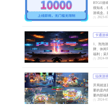
BTGO
很知名，
游戏盒。目
2023-0
卡通游
1、泡泡游
牌、休闲
福利；采用
2024-0
仙侠游
开局就送
要的是内
要内部福
2024-0