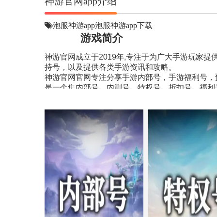
神游官网app介绍
泡服神游app
泡服神游app下载
游戏简介
神游官网成立于2019年,专注于为广大手游玩家提
持号，以及提供各类手游资讯和攻略。
神游官网官网专注分享手游内部号，手游福利号，预
是一个集内部号，内测号，特权号，折扣号，福利
1、首先在百度搜索等平台搜索：
神游官
http://paofushenyou.com
，进入
也可以下载
神游官网
app预约，内部号神器
2、进入官网之后，在主界面可以看见主
3、联系官网专员，申请你想要的内部号
4、等待专员的回复，即可咨询所有问题
5、申请之后，根据专员的提醒，领取福
以上就是本次给大家整理的这一篇于
神游
家有所帮助，最后还是预祝大家游戏愉快！