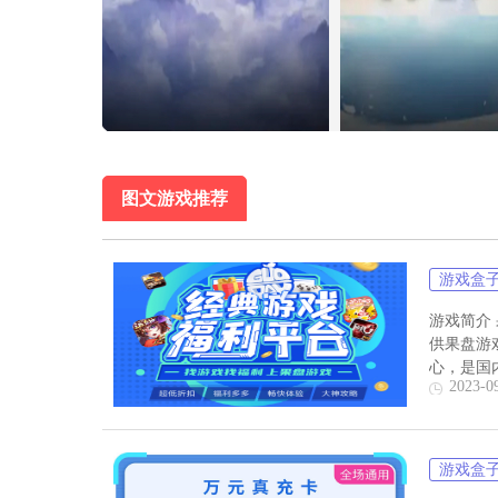
图文游戏推荐
游戏盒
游戏简介
供果盘游
心，是国
2023-0
游戏盒