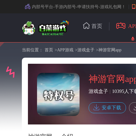
内部号平台-手游内部号-申请扶持号-游戏礼包网！
首页
AP
当前位置：
首页
>
APP游戏
>
游戏盒子
>神游官网app
神游官网ap
游戏盒子
|
10395人下
安卓下载