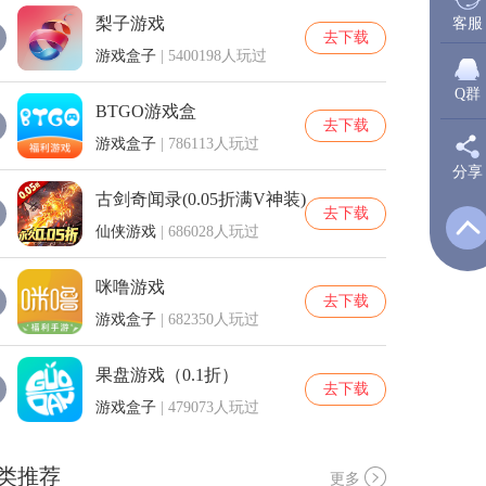
梨子游戏
客服
去下载
游戏盒子
| 5400198人玩过
Q群
BTGO游戏盒
去下载
游戏盒子
| 786113人玩过
分享
新
古剑奇闻录(0.05折满V神装)
去下载
仙侠游戏
| 686028人玩过
Q
咪噜游戏
去下载
游戏盒子
| 682350人玩过
Q
果盘游戏（0.1折）
去下载
游戏盒子
| 479073人玩过
类推荐
更多