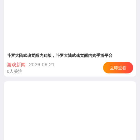
斗罗大陆武魂觉醒内购版，斗罗大陆武魂觉醒内购手游平台
游戏新闻
2026-06-21
立即查看
0人关注