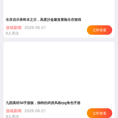
生存启示录终末之日，高度沙盒建造冒险生存游戏
游戏新闻
2026-06-21
立即查看
0人关注
九阴真经3d手游版，独特的武侠风格rpg角色手游
游戏新闻
2026-06-21
立即查看
0人关注