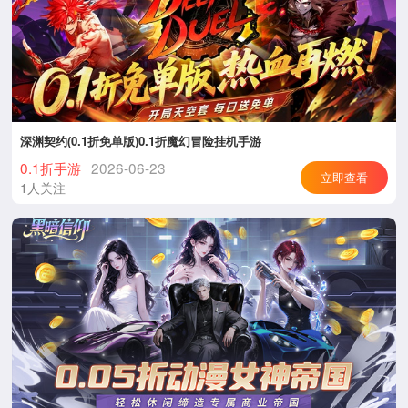
深渊契约(0.1折免单版)0.1折魔幻冒险挂机手游
0.1折手游
2026-06-23
立即查看
1人关注