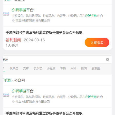
手游内部号申请及福利通过亦昕手游平台公众号领取
福利新闻
2024-03-16
立即查看
1人关注
手游内部号申请及福利通过亦昕手游平台公众号领取