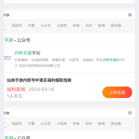
仙侠手游内部号申请及福利领取指南
福利新闻
2024-03-16
立即查看
1人关注