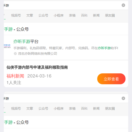
仙侠手游内部号申请及福利领取指南
福利新闻
2024-03-16
立即查看
1人关注