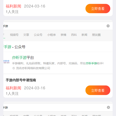
福利新闻
2024-03-16
立即查看
1人关注
手游内部号申请指南
福利新闻
2024-03-16
立即查看
1人关注