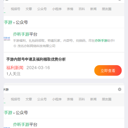
手游内部号申请及福利领取优势分析
福利新闻
2024-03-16
立即查看
1人关注