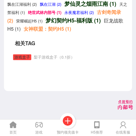
梦仙灵之烟雨江南 (1)
飘在江湖福利 (2)
飘在江湖 (2)
天之
古剑奇闻录
禁福利 (1)
绝世武林内部号 (1)
永夜魔君福利 (2)
梦幻契约H5-福利版 (1)
(2)
巨龙战歌
荣耀崛起H5 (1)
H5 (1)
女神联盟：契约H5 (1)
相关TAG
游戏盒子
梨子游戏盒子（0.1折）
预约领充值卡
首页
游戏
H5推荐
在线客服