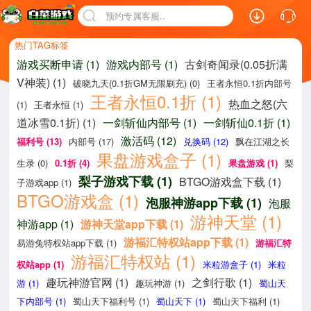
预约专属客服..
热门TAG标签
游戏买断申请 (1)
游戏内部号 (1)
古剑奇闻录(0.05折满
V神装) (1)
破晓九天(0.1折GM无限刷充) (0)
王者永恒0.1折内部号
王者永恒0.1折 (1)
热血之怒(六
(1)
王者永恒 (1)
道冰雪0.1折) (1)
一剑斩仙内部号 (1)
一剑斩仙0.1折 (1)
激活码 (12)
福利号 (13)
内部号 (17)
兑换码 (12)
飘在江湖之长
果盘游戏盒子 (1)
生录 (0)
0.1折 (4)
果盘游戏 (1)
梨
梨子游戏下载 (1)
BTGO游戏盒下载 (1)
子游戏app (1)
BTGO游戏盒 (1)
泡服神游app下载 (1)
泡服
游神天堂 (1)
神游app (1)
游神天堂app下载 (1)
游福汇特权站app下载 (1)
易游兔特权站app下载 (1)
游福汇特
游福汇特权站 (1)
权站app (1)
米粒游盒子 (1)
米粒
趣玩神游官网 (1)
之剑行歌 (1)
游 (1)
趣玩神游 (1)
蜀山天
下内部号 (1)
蜀山天下福利号 (1)
蜀山天下 (1)
蜀山天下福利 (1)