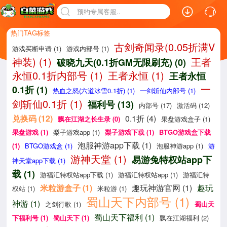
预约专属客服..
热门TAG标签
古剑奇闻录(0.05折满V
游戏买断申请 (1)
游戏内部号 (1)
神装) (1)
王者
破晓九天(0.1折GM无限刷充) (0)
永恒0.1折内部号 (1)
王者永恒 (1)
王者永恒
一
0.1折 (1)
热血之怒(六道冰雪0.1折) (1)
一剑斩仙内部号 (1)
剑斩仙0.1折 (1)
福利号 (13)
内部号 (17)
激活码 (12)
兑换码 (12)
0.1折 (4)
飘在江湖之长生录 (0)
果盘游戏盒子 (1)
果盘游戏 (1)
梨子游戏app (1)
梨子游戏下载 (1)
BTGO游戏盒下载
泡服神游app下载 (1)
(1)
BTGO游戏盒 (1)
泡服神游app (1)
游
游神天堂 (1)
易游兔特权站app下
神天堂app下载 (1)
载 (1)
游福汇特权站app下载 (1)
游福汇特权站app (1)
游福汇特
米粒游盒子 (1)
趣玩神游官网 (1)
趣玩
权站 (1)
米粒游 (1)
蜀山天下内部号 (1)
神游 (1)
之剑行歌 (1)
蜀山天
蜀山天下福利 (1)
下福利号 (1)
蜀山天下 (1)
飘在江湖福利 (2)