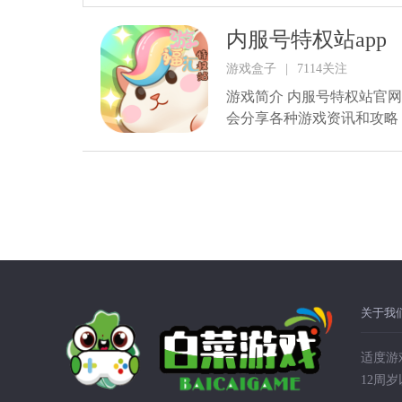
内服号特权站app
游戏盒子
|
7114关注
游戏简介 内服号特权站官
会分享各种游戏资讯和攻略，
关于我
适度游
12周