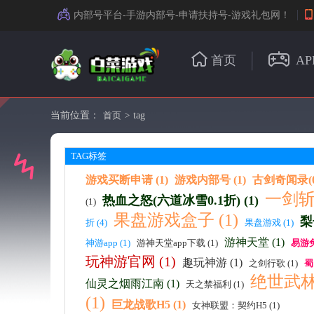
内部号平台-手游内部号-申请扶持号-游戏礼包网！
首页
AP
当前位置：
首页
>
tag
TAG标签
游戏买断申请 (1)
游戏内部号 (1)
古剑奇闻录(0.
一剑斩
热血之怒(六道冰雪0.1折) (1)
(1)
果盘游戏盒子 (1)
梨
折 (4)
果盘游戏 (1)
游神天堂 (1)
神游app (1)
游神天堂app下载 (1)
易游兔
玩神游官网 (1)
趣玩神游 (1)
之剑行歌 (1)
蜀
绝世武林
仙灵之烟雨江南 (1)
天之禁福利 (1)
(1)
巨龙战歌H5 (1)
女神联盟：契约H5 (1)