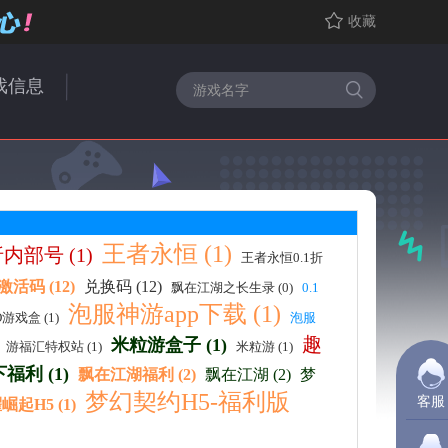
收藏
戏信息
王者永恒 (1)
内部号 (1)
王者永恒0.1折
激活码 (12)
兑换码 (12)
飘在江湖之长生录 (0)
0.1
泡服神游app下载 (1)
O游戏盒 (1)
泡服
趣
米粒游盒子 (1)
游福汇特权站 (1)
米粒游 (1)
福利 (1)
飘在江湖福利 (2)
飘在江湖 (2)
梦
梦幻契约H5-福利版
客服
崛起H5 (1)