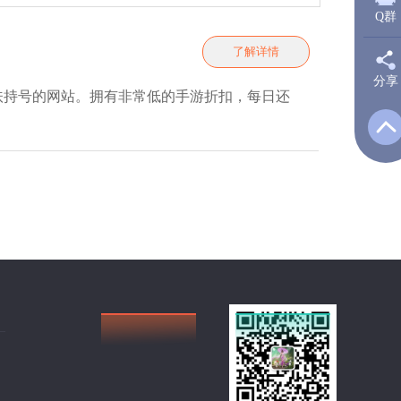
Q群
了解详情
分享
新
扶持号的网站。拥有非常低的手游折扣，每日还
Q
Q